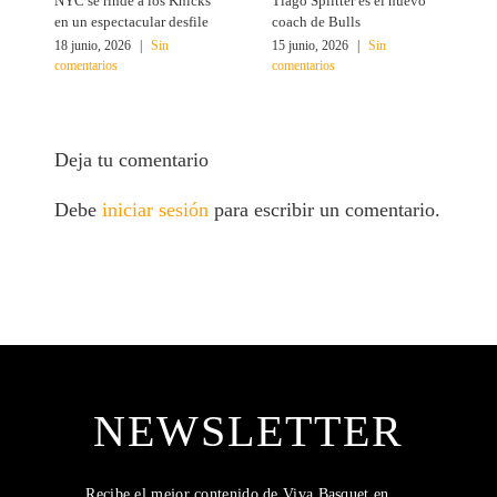
NYC se rinde a los Knicks
Tiago Splitter es el nuevo
J
en un espectacular desfile
coach de Bulls
N
18 junio, 2026
|
Sin
15 junio, 2026
|
Sin
1
comentarios
comentarios
c
Deja tu comentario
Debe
iniciar sesión
para escribir un comentario.
NEWSLETTER
Recibe el mejor contenido de Viva Basquet en