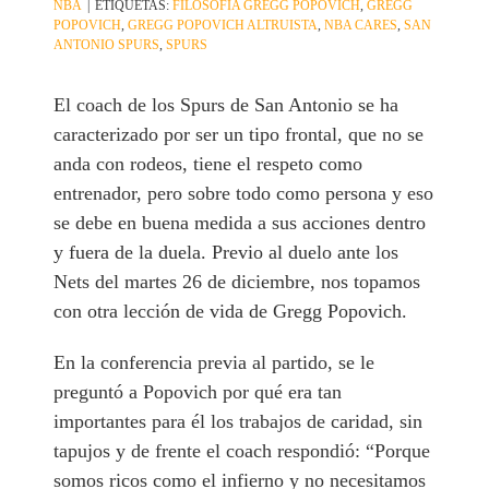
NBA
|
ETIQUETAS:
FILOSOFÍA GREGG POPOVICH
,
GREGG
POPOVICH
,
GREGG POPOVICH ALTRUISTA
,
NBA CARES
,
SAN
ANTONIO SPURS
,
SPURS
El coach de los Spurs de San Antonio se ha
caracterizado por ser un tipo frontal, que no se
anda con rodeos, tiene el respeto como
entrenador, pero sobre todo como persona y eso
se debe en buena medida a sus acciones dentro
y fuera de la duela. Previo al duelo ante los
Nets del martes 26 de diciembre, nos topamos
con otra lección de vida de Gregg Popovich.
En la conferencia previa al partido, se le
preguntó a Popovich por qué era tan
importantes para él los trabajos de caridad, sin
tapujos y de frente el coach respondió: “Porque
somos ricos como el infierno y no necesitamos