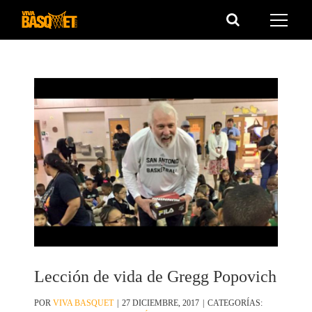
Saltar
al
contenido
Lección de vida de Gregg Popovich
POR
VIVA BASQUET
|
27 DICIEMBRE, 2017
|
CATEGORÍAS: