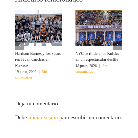
Harrison Barnes y los Spurs
NYC se rinde a los Knicks
T
renuevan canchas en
en un espectacular desfile
c
México
18 junio, 2026
|
Sin
1
comentarios
c
19 junio, 2026
|
Sin
comentarios
Deja tu comentario
Debe
iniciar sesión
para escribir un comentario.