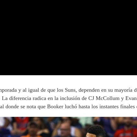
mporada y al igual de que los Suns, dependen en su mayoría d
. La diferencia radica en la inclusión de CJ McCollum y Evan
nal donde se nota que Booker luchó hasta los instantes finales 