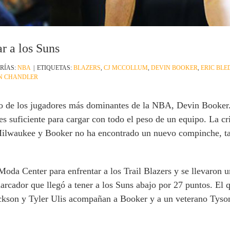
r a los Suns
RÍAS:
NBA
|
ETIQUETAS:
BLAZERS
,
CJ MCCOLLUM
,
DEVIN BOOKER
,
ERIC BLE
N CHANDLER
o de los jugadores más dominantes de la NBA, Devin Booker
es suficiente para cargar con todo el peso de un equipo. La cri
ilwaukee y Booker no ha encontrado un nuevo compinche, ta
oda Center para enfrentar a los Trail Blazers y se llevaron u
arcador que llegó a tener a los Suns abajo por 27 puntos. El qu
ckson y Tyler Ulis acompañan a Booker y a un veterano Tyson