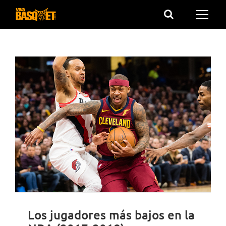
Saltar
al
contenido
Los jugadores más bajos en la