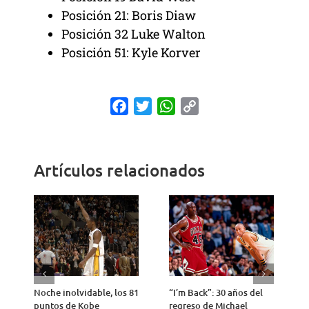
Posición 21: Boris Diaw
Posición 32 Luke Walton
Posición 51: Kyle Korver
Facebook
Twitter
WhatsApp
Copy
Link
Artículos relacionados
Noche inolvidable, los 81
“I’m Back”: 30 años del
4
puntos de Kobe
regreso de Michael