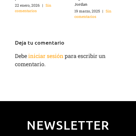
Jordan
22 enero, 2026
|
Sin
2
comentarios
c
19 marzo, 2025
|
Sin
comentarios
Deja tu comentario
Debe
iniciar sesión
para escribir un
comentario.
NEWSLETTER