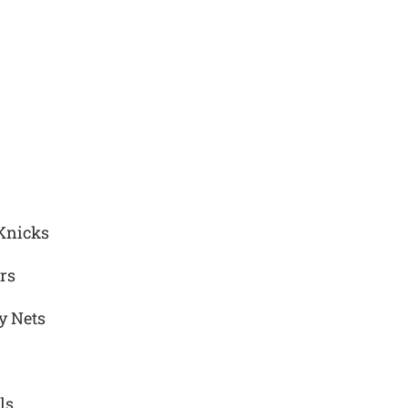
Knicks
rs
y Nets
ls