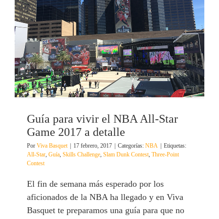
Guía para vivir el NBA All-Star
Game 2017 a detalle
Por
Viva Basquet
|
17 febrero, 2017
|
Categorías:
NBA
|
Etiquetas:
All-Star
,
Guía
,
Skills Challenge
,
Slam Dunk Contest
,
Three-Point
Contest
El fin de semana más esperado por los
aficionados de la NBA ha llegado y en Viva
Basquet te preparamos una guía para que no