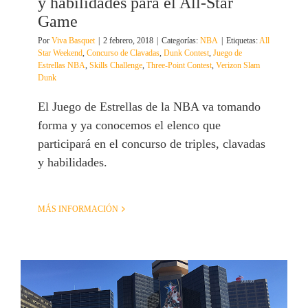
y habilidades para el All-Star
Game
Por
Viva Basquet
|
2 febrero, 2018
|
Categorías:
NBA
|
Etiquetas:
All
Star Weekend
,
Concurso de Clavadas
,
Dunk Contest
,
Juego de
Estrellas NBA
,
Skills Challenge
,
Three-Point Contest
,
Verizon Slam
Dunk
El Juego de Estrellas de la NBA va tomando
forma y ya conocemos el elenco que
participará en el concurso de triples, clavadas
y habilidades.
MÁS INFORMACIÓN