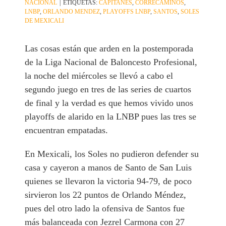
NACIONAL
|
ETIQUETAS:
CAPITANES
,
CORRECAMINOS
,
LNBP
,
ORLANDO MENDEZ
,
PLAYOFFS LNBP
,
SANTOS
,
SOLES
DE MEXICALI
Las cosas están que arden en la postemporada
de la Liga Nacional de Baloncesto Profesional,
la noche del miércoles se llevó a cabo el
segundo juego en tres de las series de cuartos
de final y la verdad es que hemos vivido unos
playoffs de alarido en la LNBP pues las tres se
encuentran empatadas.
En Mexicali, los Soles no pudieron defender su
casa y cayeron a manos de Santo de San Luis
quienes se llevaron la victoria 94-79, de poco
sirvieron los 22 puntos de Orlando Méndez,
pues del otro lado la ofensiva de Santos fue
más balanceada con Jezrel Carmona con 27