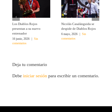
Los Diablos Rojos
Nicolás Casalánguida se
Á
presentan a su nuevo
despide de Diablos Rojos
M
entrenador
6 mayo, 2026
|
Sin
1
comentarios
c
16 junio, 2026
|
Sin
comentarios
Deja tu comentario
Debe
iniciar sesión
para escribir un comentario.