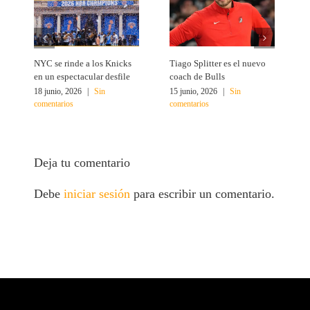
NYC se rinde a los Knicks
Tiago Splitter es el nuevo
J
en un espectacular desfile
coach de Bulls
N
18 junio, 2026
|
Sin
15 junio, 2026
|
Sin
1
comentarios
comentarios
c
Deja tu comentario
Debe
iniciar sesión
para escribir un comentario.