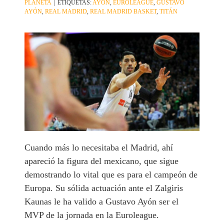
PLANETA
|
ETIQUETAS:
AYON
,
EUROLEAGUE
,
GUSTAVO
AYÓN
,
REAL MADRID
,
REAL MADRID BASKET
,
TITÁN
Cuando más lo necesitaba el Madrid, ahí
apareció la figura del mexicano, que sigue
demostrando lo vital que es para el campeón de
Europa. Su sólida actuación ante el Zalgiris
Kaunas le ha valido a Gustavo Ayón ser el
MVP de la jornada en la Euroleague.