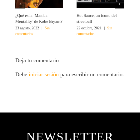
¿Qué es la ‘Mamba
Hot Sauce, un ícono del
L
Mentality’ de Kobe Bryant?
streetball
e
23 agosto, 2022
|
Sin
22 octubre, 2021
|
Sin
1
comentarios
comentarios
c
Deja tu comentario
Debe
iniciar sesión
para escribir un comentario.
NEWSLETTER