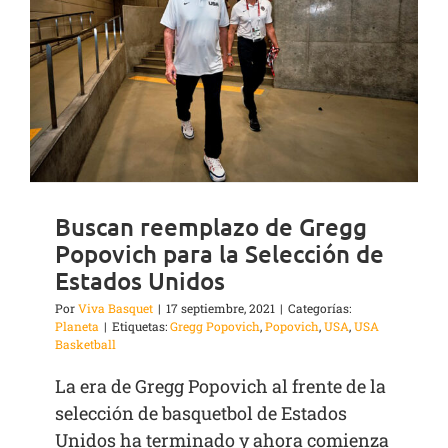
Buscan reemplazo de Gregg
Popovich para la Selección de
Estados Unidos
Por
Viva Basquet
|
17 septiembre, 2021
|
Categorías:
Planeta
|
Etiquetas:
Gregg Popovich
,
Popovich
,
USA
,
USA
Basketball
La era de Gregg Popovich al frente de la
selección de basquetbol de Estados
Unidos ha terminado y ahora comienza