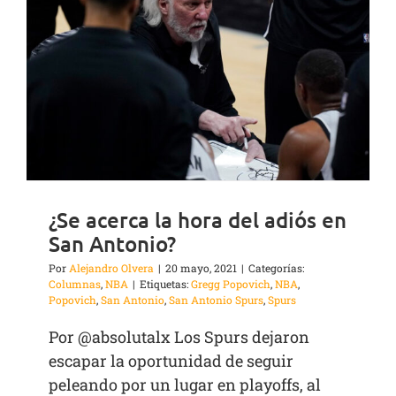
¿Se acerca la hora del adiós en
San Antonio?
Por
Alejandro Olvera
|
20 mayo, 2021
|
Categorías:
Columnas
,
NBA
|
Etiquetas:
Gregg Popovich
,
NBA
,
Popovich
,
San Antonio
,
San Antonio Spurs
,
Spurs
Por @absolutalx Los Spurs dejaron
escapar la oportunidad de seguir
peleando por un lugar en playoffs, al