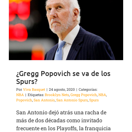
¿Gregg Popovich se va de los
Spurs?
Por
Viva Basquet
|
24 agosto, 2020
|
Categorías:
NBA
|
Etiquetas:
Brooklyn Nets
,
Gregg Popovich
,
NBA
,
Popovich
,
San Antonio
,
San Antonio Spurs
,
Spurs
San Antonio dejó atrás una racha de
más de dos décadas como invitado
frecuente en los Playoffs, la franquicia