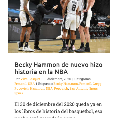
Becky Hammon de nuevo hizo
historia en la NBA
Por
Viva Basquet
|
31 diciembre, 2020
|
Categorías:
Femenil
,
NBA
|
Etiquetas:
Becky Hammon
,
Femenil
,
Gregg
Popovich
,
Hammon
,
NBA
,
Popovich
,
San Antonio Spurs
,
Spurs
El 30 de diciembre del 2020 queda ya en
los libros de historia del basquetbol, esa