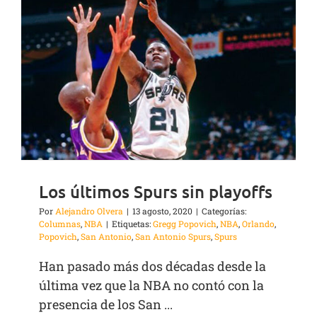
Los últimos Spurs sin playoffs
Por
Alejandro Olvera
|
13 agosto, 2020
|
Categorías:
Columnas
,
NBA
|
Etiquetas:
Gregg Popovich
,
NBA
,
Orlando
,
Popovich
,
San Antonio
,
San Antonio Spurs
,
Spurs
Han pasado más dos décadas desde la
última vez que la NBA no contó con la
presencia de los San ...