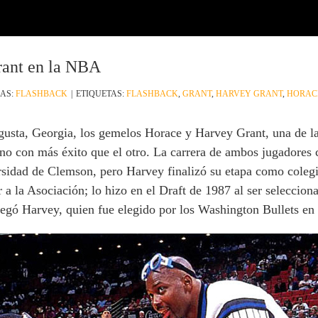
rant en la NBA
AS:
FLASHBACK
|
ETIQUETAS:
FLASHBACK
,
GRANT
,
HARVEY GRANT
,
HORAC
gusta, Georgia, los gemelos Horace y Harvey Grant, una de l
no con más éxito que el otro. La carrera de ambos jugadores c
ersidad de Clemson, pero Harvey finalizó su etapa como coleg
 a la Asociación; lo hizo en el Draft de 1987 al ser seleccion
egó Harvey, quien fue elegido por los Washington Bullets en e