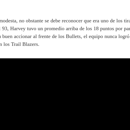
odesta, no obstante se debe reconocer que era uno de los tira
l 93, Harvey tuvo un promedio arriba de los 18 puntos por par
buen accionar al frente de los Bullets, el equipo nunca logró
 los Trail Blazers.