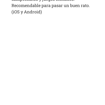
Recomendable para pasar un buen rato.
(iOS y Android)