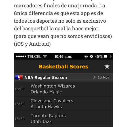
marcadores finales de una jornada. La
única diferencia es que esta app es de
todos los deportes no solo es exclusivo
del basquetbol la cual la hace mejor.
(para que vean que no somos envidiosos)
(iOS y Android)