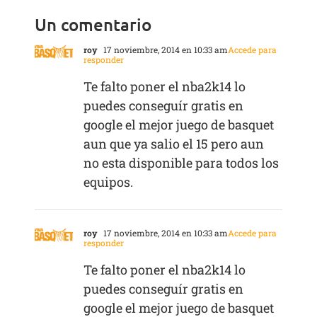
Un comentario
roy
17 noviembre, 2014 en 10:33 am
Accede para
responder
Te falto poner el nba2k14 lo
puedes conseguír gratis en
google el mejor juego de basquet
aun que ya salio el 15 pero aun
no esta disponible para todos los
equipos.
roy
17 noviembre, 2014 en 10:33 am
Accede para
responder
Te falto poner el nba2k14 lo
puedes conseguír gratis en
google el mejor juego de basquet