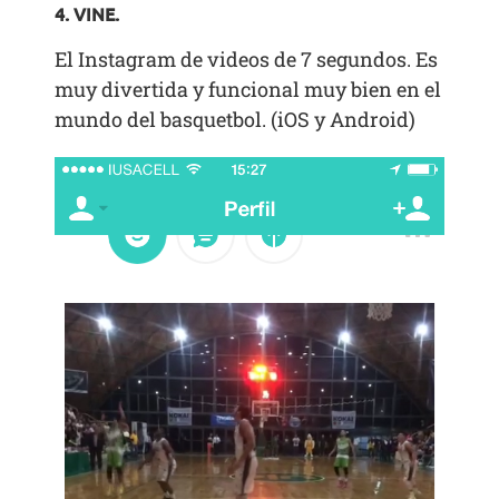
4. VINE.
El Instagram de videos de 7 segundos. Es
muy divertida y funcional muy bien en el
mundo del basquetbol. (iOS y Android)