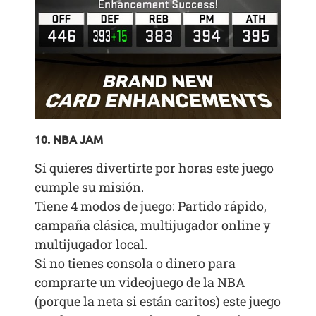
10. NBA JAM
Si quieres divertirte por horas este juego
cumple su misión.
Tiene 4 modos de juego: Partido rápido,
campaña clásica, multijugador online y
multijugador local.
Si no tienes consola o dinero para
comprarte un videojuego de la NBA
(porque la neta si están caritos) este juego