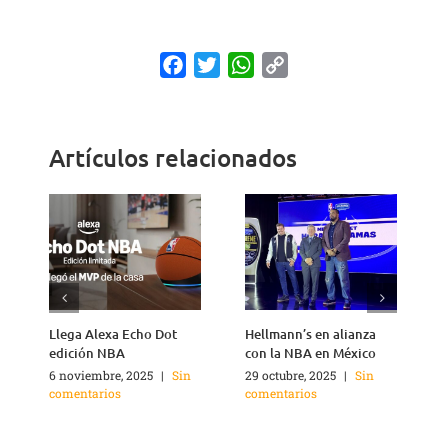
Facebook
Twitter
WhatsApp
Copy
Link
Artículos relacionados
Llega Alexa Echo Dot
Hellmann’s en alianza
edición NBA
con la NBA en México
6 noviembre, 2025
|
Sin
29 octubre, 2025
|
Sin
1
comentarios
comentarios
c