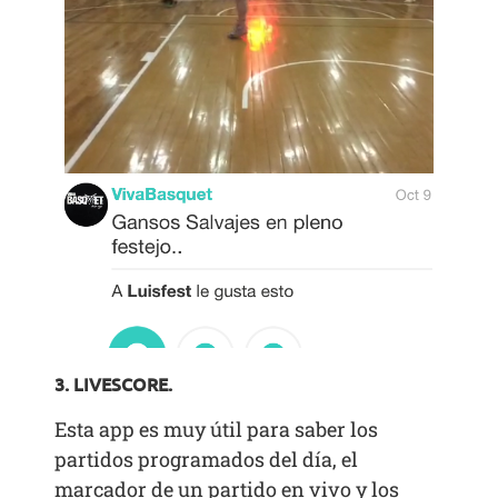
3. LIVESCORE.
Esta app es muy útil para saber los
partidos programados del día, el
marcador de un partido en vivo y los