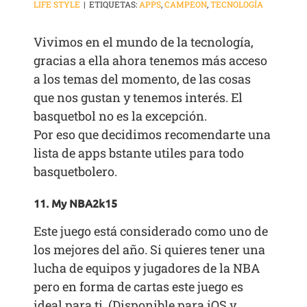
LIFE STYLE
|
ETIQUETAS:
APPS
,
CAMPEON
,
TECNOLOGÍA
Vivimos en el mundo de la tecnología,
gracias a ella ahora tenemos más acceso
a los temas del momento, de las cosas
que nos gustan y tenemos interés. El
basquetbol no es la excepción.
Por eso que decidimos recomendarte una
lista de apps bstante utiles para todo
basquetbolero.
11. My NBA2k15
Este juego está considerado como uno de
los mejores del año. Si quieres tener una
lucha de equipos y jugadores de la NBA
pero en forma de cartas este juego es
ideal para ti. (Disponible para iOS y