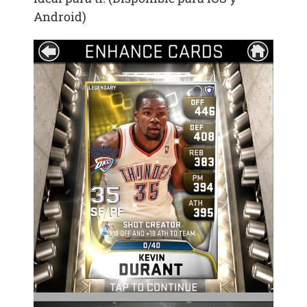
Android)