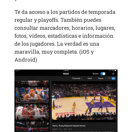
Te da acceso a los partidos de temporada
regular y playoffs. También puedes
consultar marcadores, horarios, lugares,
fotos, videos, estadísticas e información
de los jugadores. La verdad es una
maravilla, muy completa. (iOS y
Android)