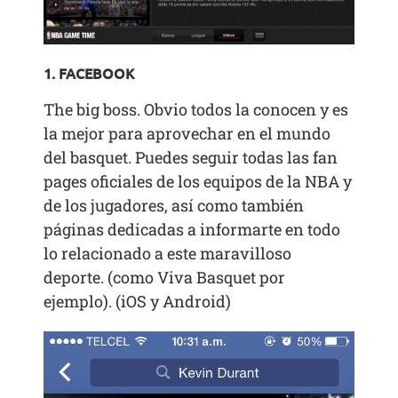
1. FACEBOOK
The big boss. Obvio todos la conocen y es
la mejor para aprovechar en el mundo
del basquet. Puedes seguir todas las fan
pages oficiales de los equipos de la NBA y
de los jugadores, así como también
páginas dedicadas a informarte en todo
lo relacionado a este maravilloso
deporte. (como Viva Basquet por
ejemplo). (iOS y Android)