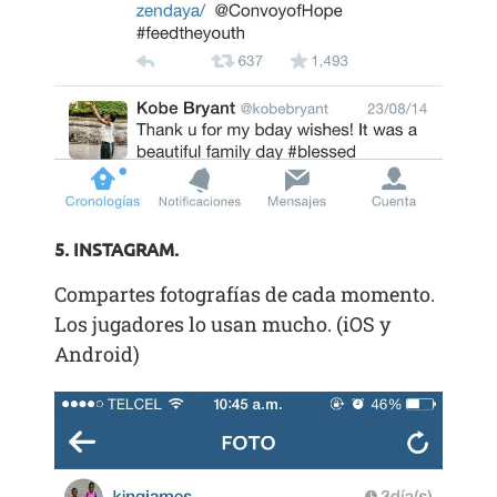
5. INSTAGRAM.
Compartes fotografías de cada momento.
Los jugadores lo usan mucho. (iOS y
Android)