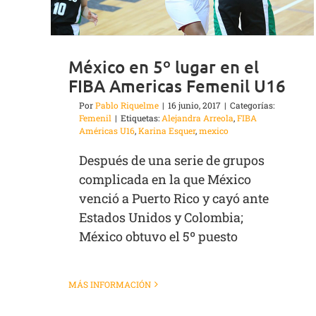
México en 5º lugar en el
FIBA Americas Femenil U16
Por
Pablo Riquelme
|
16 junio, 2017
|
Categorías:
Femenil
|
Etiquetas:
Alejandra Arreola
,
FIBA
Américas U16
,
Karina Esquer
,
mexico
Después de una serie de grupos
complicada en la que México
venció a Puerto Rico y cayó ante
Estados Unidos y Colombia;
México obtuvo el 5º puesto
MÁS INFORMACIÓN