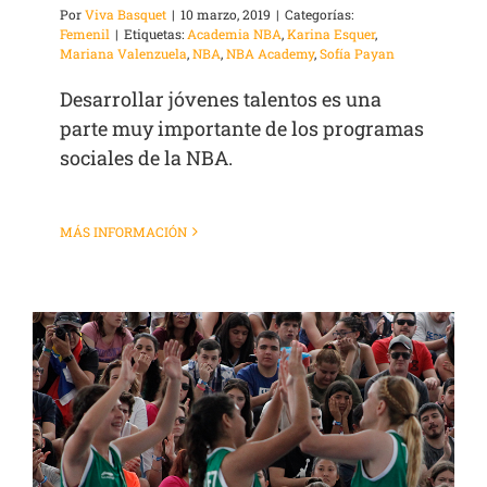
Por
Viva Basquet
|
10 marzo, 2019
|
Categorías:
Femenil
|
Etiquetas:
Academia NBA
,
Karina Esquer
,
Mariana Valenzuela
,
NBA
,
NBA Academy
,
Sofía Payan
Desarrollar jóvenes talentos es una
parte muy importante de los programas
sociales de la NBA.
MÁS INFORMACIÓN