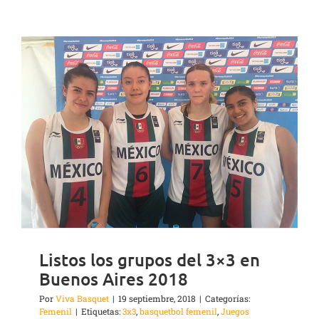
Listos los grupos del 3×3 en
Buenos Aires 2018
Por
Viva Basquet
|
19 septiembre, 2018
|
Categorías:
Femenil
|
Etiquetas:
3x3
,
basquetbol femenil
,
Juegos