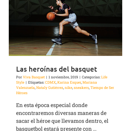
Las heroínas del basquet
Por
Viva Basquet
|
1 noviembre, 2019
|
Categorías:
Life
Style
|
Etiquetas:
CDMX
,
Karina Esquer
,
Mariana
Valenzuela
,
Nataly Gutiérrez
,
nike
,
sneakers
,
Tiempo de Ser
Héroes
En esta época especial donde
encontraremos diversas maneras de
sacar el héroe que llevamos dentro, el
basquetbol estará presente con ...