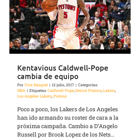
Kentavious Caldwell-Pope
cambia de equipo
Por
Viva Basquet
|
12 julio, 2017
|
Categorías:
NBA
|
Etiquetas:
Caldwell-Pope
,
Detroit Pistons
,
Lakers
,
Los Angeles Lakers
,
Pistons
Poco a poco, los Lakers de Los Angeles
han ido armando su roster de cara a la
próxima campaña. Cambio a D’Angelo
Russell por Brook Lopez de los Nets...