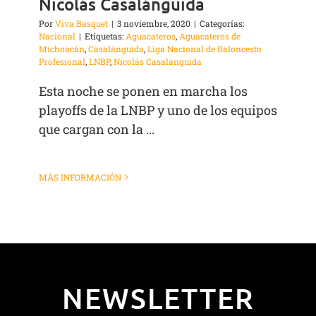
Nicolás Casalánguida
Por
Viva Basquet
|
3 noviembre, 2020
|
Categorías:
Nacional
|
Etiquetas:
Aguacateros
,
Aguacateros de
Michoacán
,
Casalánguida
,
Liga Nacional de Baloncesto
Profesional
,
LNBP
,
Nicolás Casalánguida
Esta noche se ponen en marcha los
playoffs de la LNBP y uno de los equipos
que cargan con la ...
MÁS INFORMACIÓN
NEWSLETTER