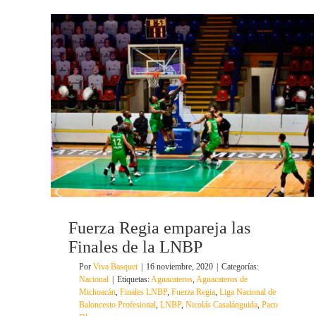
Fuerza Regia empareja las
Finales de la LNBP
Por
Viva Basquet
|
16 noviembre, 2020
|
Categorías:
Nacional
|
Etiquetas:
Aguacateros
,
Aguacateros de
Michoacán
,
Finales LNBP
,
Fuerza Regia
,
Liga Nacional de
Baloncesto Profesional
,
LNBP
,
Nicolás Casalánguida
,
Paco