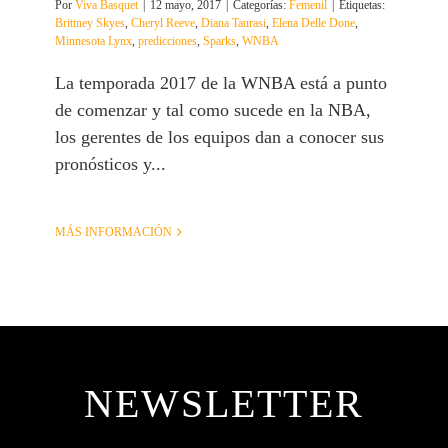
Por
Viva Basquet
|
12 mayo, 2017
|
Categorías:
Femenil
|
Etiquetas:
Brittney Skyes
,
Cheryl Reeve
,
Diana Taurasi
,
Elena Delle Done
,
Minnesota Lynx
,
predicciones
,
Sparks
,
WNBA
La temporada 2017 de la WNBA está a punto
de comenzar y tal como sucede en la NBA,
los gerentes de los equipos dan a conocer sus
pronósticos y...
MÁS INFORMACIÓN
NEWSLETTER