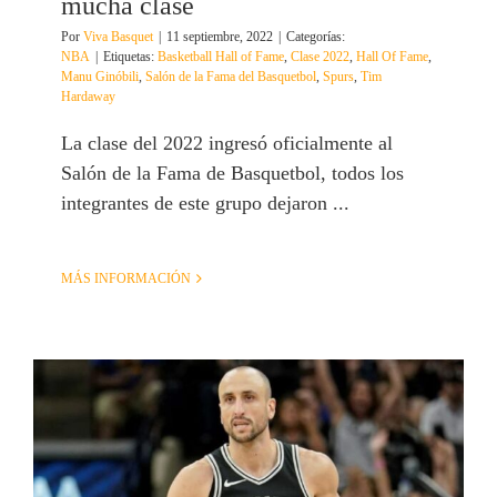
mucha clase
Por
Viva Basquet
|
11 septiembre, 2022
|
Categorías:
NBA
|
Etiquetas:
Basketball Hall of Fame
,
Clase 2022
,
Hall Of Fame
,
Manu Ginóbili
,
Salón de la Fama del Basquetbol
,
Spurs
,
Tim
Hardaway
La clase del 2022 ingresó oficialmente al
Salón de la Fama de Basquetbol, todos los
integrantes de este grupo dejaron ...
MÁS INFORMACIÓN