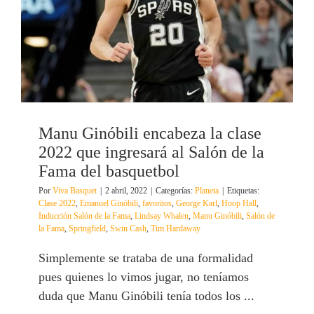
Manu Ginóbili encabeza la clase
2022 que ingresará al Salón de la
Fama del basquetbol
Por
Viva Basquet
|
2 abril, 2022
|
Categorías:
Planeta
|
Etiquetas:
Clase 2022
,
Emanuel Ginóbili
,
favoritos
,
George Karl
,
Hoop Hall
,
Inducción Salón de la Fama
,
Lindsay Whalen
,
Manu Ginóbili
,
Salón de
la Fama
,
Springfield
,
Swin Cash
,
Tim Hardaway
Simplemente se trataba de una formalidad
pues quienes lo vimos jugar, no teníamos
duda que Manu Ginóbili tenía todos los ...