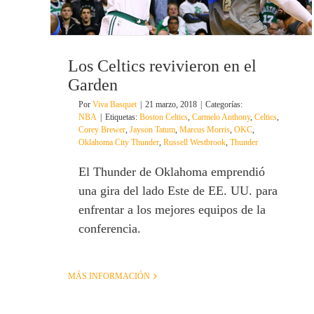
Los Celtics revivieron en el
Garden
Por
Viva Basquet
|
21 marzo, 2018
|
Categorías:
NBA
|
Etiquetas:
Boston Celtics
,
Carmelo Anthony
,
Celtics
,
Corey Brewer
,
Jayson Tatum
,
Marcus Morris
,
OKC
,
Oklahoma City Thunder
,
Russell Westbrook
,
Thunder
El Thunder de Oklahoma emprendió
una gira del lado Este de EE. UU. para
enfrentar a los mejores equipos de la
conferencia.
MÁS INFORMACIÓN