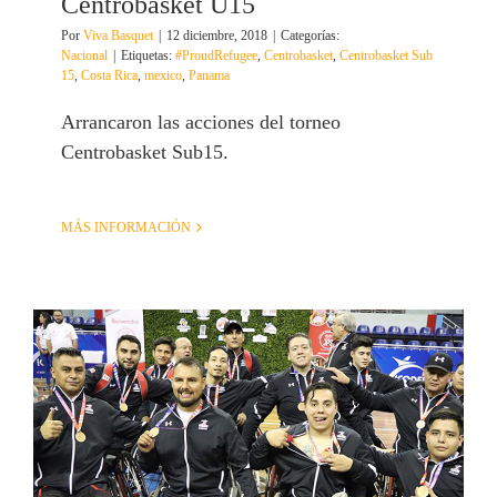
Centrobasket U15
Por
Viva Basquet
|
12 diciembre, 2018
|
Categorías:
Nacional
|
Etiquetas:
#ProudRefugee
,
Centrobasket
,
Centrobasket Sub
15
,
Costa Rica
,
mexico
,
Panama
Arrancaron las acciones del torneo
Centrobasket Sub15.
MÁS INFORMACIÓN