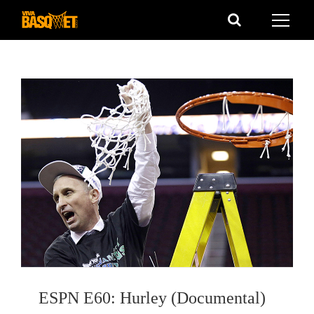
Saltar
al
contenido
ESPN E60: Hurley (Documental)