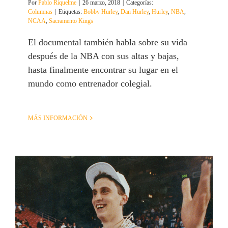
Por
Pablo Riquelme
|
26 marzo, 2018
|
Categorías:
Columnas
|
Etiquetas:
Bobby Hurley
,
Dan Hurley
,
Hurley
,
NBA
,
NCAA
,
Sacramento Kings
El documental también habla sobre su vida
después de la NBA con sus altas y bajas,
hasta finalmente encontrar su lugar en el
mundo como entrenador colegial.
MÁS INFORMACIÓN