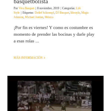
basquetbolista
Por
Viva Basquet
|
8 noviembre, 2019
|
Categorías:
Life
Style
|
Etiquetas:
Detlef Schrempf
,
DJ Basquet
,
lifestyle
,
Magic
Johnson
,
Michael Jordan
,
Música
¡Por fin es viernes! Y como es costumbre es
momento de prender las bocinas y darle play
a esas rolas ...
MÁS INFORMACIÓN