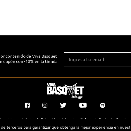
jor contenido de Viva Basquet
un cupón con -10% en la tienda
Condiciones
|
Aviso de Privacidad
|
Nuestra Historia
|
Contacto Directo
y de terceros para garantizar que obtenga la mejor experiencia en nuest
®TODOS LOS DERECHOS RESERVADOS 2023. GRUPO OLIMPIA EDITORES.