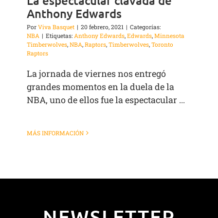
La espectacular clavada de
Anthony Edwards
Por
Viva Basquet
|
20 febrero, 2021
|
Categorías:
NBA
|
Etiquetas:
Anthony Edwards
,
Edwards
,
Minnesota
Timberwolves
,
NBA
,
Raptors
,
Timberwolves
,
Toronto
Raptors
La jornada de viernes nos entregó
grandes momentos en la duela de la
NBA, uno de ellos fue la espectacular ...
MÁS INFORMACIÓN
NEWSLETTER