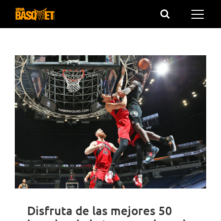
Saltar
al
contenido
Disfruta de las mejores 50