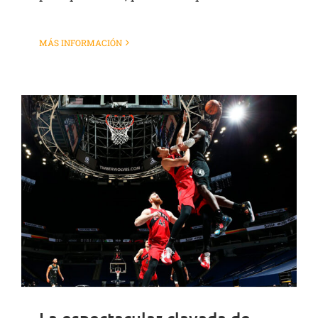
MÁS INFORMACIÓN