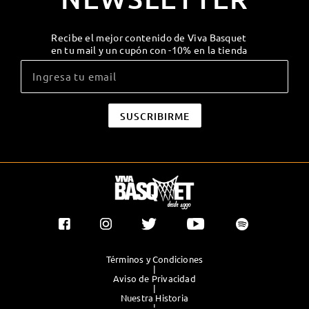
Recibe el mejor contenido de Viva Basquet
en tu mail y un cupón con -10% en la tienda
Términos y Condiciones
|
Aviso de Privacidad
|
Nuestra Historia
|