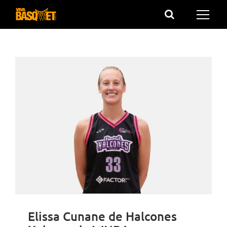
Saltar
al
contenido
Elissa Cunane de Halcones