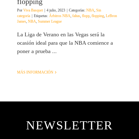
flopping
Por
Viva Basquet
|
4 julio, 2023
|
Categorías:
NBA
,
Sin
categoría
|
Etiquetas:
Árbitros NBA
,
faltas
,
flopp
,
flopping
,
LeBron
James
,
NBA
,
Summer League
La Liga de Verano en las Vegas será la
ocasión ideal para que la NBA comience a
poner a prueba ...
MÁS INFORMACIÓN
NEWSLETTER