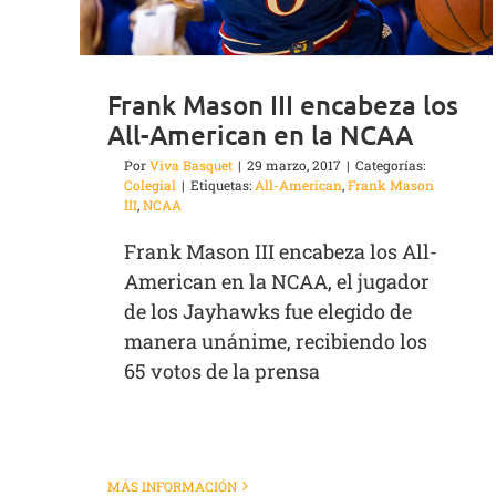
Frank Mason III encabeza los
All-American en la NCAA
Por
Viva Basquet
|
29 marzo, 2017
|
Categorías:
Colegial
|
Etiquetas:
All-American
,
Frank Mason
III
,
NCAA
Frank Mason III encabeza los All-
American en la NCAA, el jugador
de los Jayhawks fue elegido de
manera unánime, recibiendo los
65 votos de la prensa
MÁS INFORMACIÓN