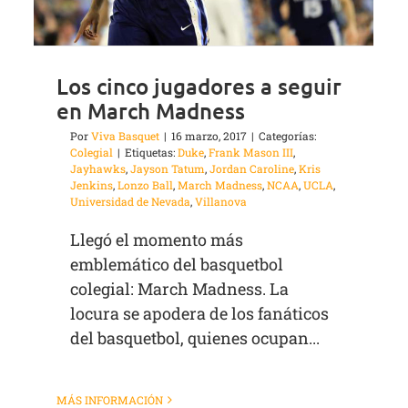
Los cinco jugadores a seguir
en March Madness
Por
Viva Basquet
|
16 marzo, 2017
|
Categorías:
Colegial
|
Etiquetas:
Duke
,
Frank Mason III
,
Jayhawks
,
Jayson Tatum
,
Jordan Caroline
,
Kris
Jenkins
,
Lonzo Ball
,
March Madness
,
NCAA
,
UCLA
,
Universidad de Nevada
,
Villanova
Llegó el momento más
emblemático del basquetbol
colegial: March Madness. La
locura se apodera de los fanáticos
del basquetbol, quienes ocupan...
MÁS INFORMACIÓN