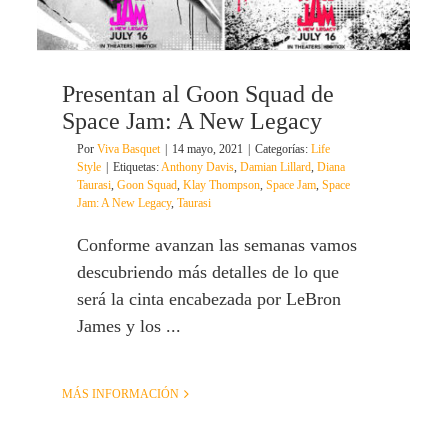
Presentan al Goon Squad de
Space Jam: A New Legacy
Por
Viva Basquet
|
14 mayo, 2021
|
Categorías:
Life
Style
|
Etiquetas:
Anthony Davis
,
Damian Lillard
,
Diana
Taurasi
,
Goon Squad
,
Klay Thompson
,
Space Jam
,
Space
Jam: A New Legacy
,
Taurasi
Conforme avanzan las semanas vamos
descubriendo más detalles de lo que
será la cinta encabezada por LeBron
James y los ...
MÁS INFORMACIÓN