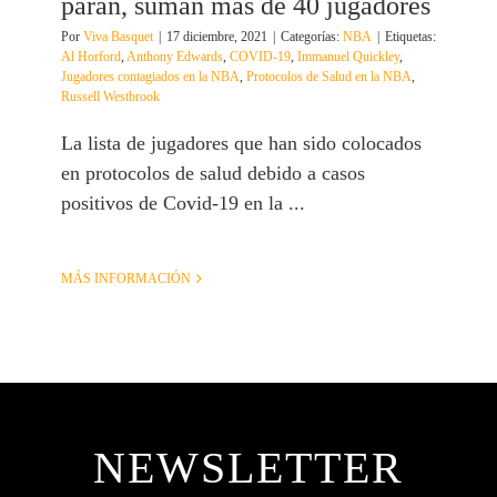
paran, suman más de 40 jugadores
Por
Viva Basquet
|
17 diciembre, 2021
|
Categorías:
NBA
|
Etiquetas:
Al Horford
,
Anthony Edwards
,
COVID-19
,
Immanuel Quickley
,
Jugadores contagiados en la NBA
,
Protocolos de Salud en la NBA
,
Russell Westbrook
La lista de jugadores que han sido colocados
en protocolos de salud debido a casos
positivos de Covid-19 en la ...
MÁS INFORMACIÓN
NEWSLETTER