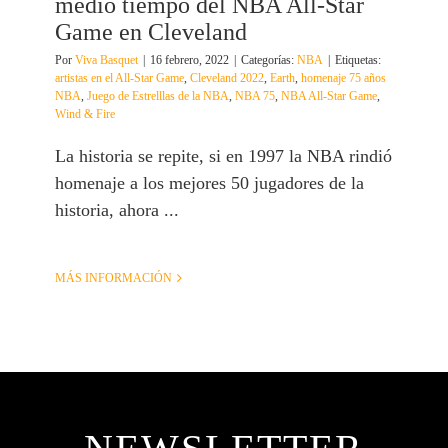
medio tiempo del NBA All-Star
Game en Cleveland
Por
Viva Basquet
|
16 febrero, 2022
|
Categorías:
NBA
|
Etiquetas:
artistas en el All-Star Game
,
Cleveland 2022
,
Earth
,
homenaje 75 años
NBA
,
Juego de Estrelllas de la NBA
,
NBA 75
,
NBA All-Star Game
,
Wind & Fire
La historia se repite, si en 1997 la NBA rindió
homenaje a los mejores 50 jugadores de la
historia, ahora ...
MÁS INFORMACIÓN