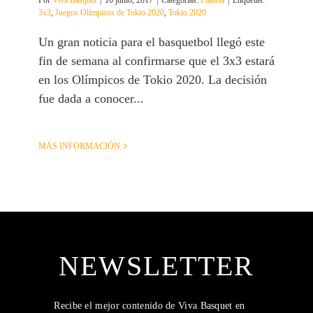
Por
Viva Basquet
|
10 junio, 2017
|
Categorías:
Planeta
|
Etiquetas:
3x3
,
Juegos Olímpicos de Tokio 2020
,
Tokio 2020
Un gran noticia para el basquetbol llegó este
fin de semana al confirmarse que el 3x3 estará
en los Olímpicos de Tokio 2020. La decisión
fue dada a conocer...
MÁS INFORMACIÓN
NEWSLETTER
Recibe el mejor contenido de Viva Basquet en