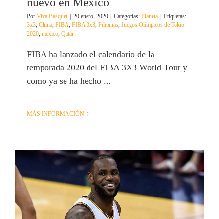
nuevo en México
Por
Viva Basquet
|
20 enero, 2020
|
Categorías:
Planeta
|
Etiquetas:
3x3
,
China
,
FIBA
,
FIBA 3x3
,
Filipinas
,
Juegos Olímpicos de Tokio
2020
,
mexico
,
Qatar
FIBA ha lanzado el calendario de la
temporada 2020 del FIBA 3X3 World Tour y
como ya se ha hecho ...
MÁS INFORMACIÓN