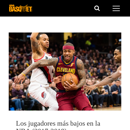
Saltar
al
contenido
Los jugadores más bajos en la