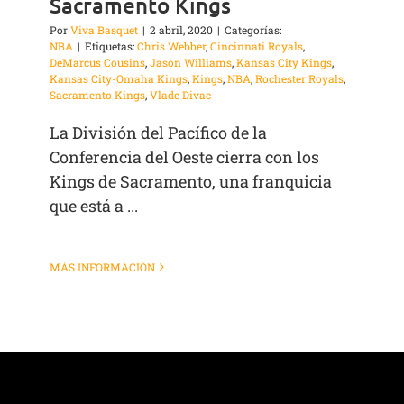
Sacramento Kings
Por
Viva Basquet
|
2 abril, 2020
|
Categorías:
NBA
|
Etiquetas:
Chris Webber
,
Cincinnati Royals
,
DeMarcus Cousins
,
Jason Williams
,
Kansas City Kings
,
Kansas City-Omaha Kings
,
Kings
,
NBA
,
Rochester Royals
,
Sacramento Kings
,
Vlade Divac
La División del Pacífico de la
Conferencia del Oeste cierra con los
Kings de Sacramento, una franquicia
que está a ...
MÁS INFORMACIÓN