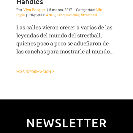
Handles
Por
Viva Basquet
|
5 marzo, 2017
|
Categorías:
Life
Style
|
Etiquetas:
AND1
,
King Handles
,
Streetball
Las calles vieron crecer a varias de las
leyendas del mundo del streetball,
quienes poco a poco se adueñaron de
las canchas para mostrarle al mundo...
MÁS INFORMACIÓN
NEWSLETTER