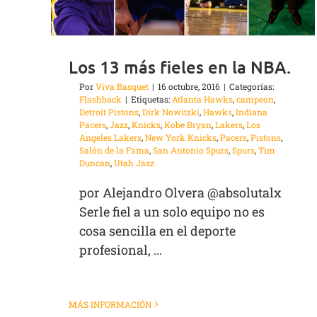
Los 13 más fieles en la NBA.
Por
Viva Basquet
|
16 octubre, 2016
|
Categorías:
Flashback
|
Etiquetas:
Atlanta Hawks
,
campeon
,
Detroit Pistons
,
Dirk Nowitzki
,
Hawks
,
Indiana
Pacers
,
Jazz
,
Knicks
,
Kobe Bryan
,
Lakers
,
Los
Angeles Lakers
,
New York Knicks
,
Pacers
,
Pistons
,
Salón de la Fama
,
San Antonio Spurs
,
Spurs
,
Tim
Duncan
,
Utah Jazz
por Alejandro Olvera @absolutalx
Serle fiel a un solo equipo no es
cosa sencilla en el deporte
profesional, ...
MÁS INFORMACIÓN