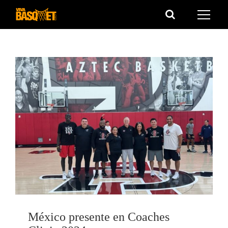
Saltar
al
contenido
México presente en Coaches