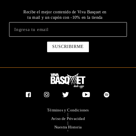
Recibe el mejor contenido de Viva Basquet en
tu mail y un cupón con -10% en la tienda
Términos y Condiciones
|
Aviso de Privacidad
|
Nuestra Historia
|
Contacto Directo