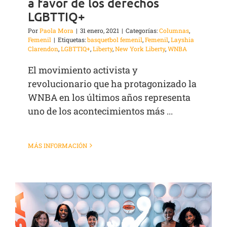
a favor de los derechos
LGBTTIQ+
Por
Paola Mora
|
31 enero, 2021
|
Categorías:
Columnas
,
Femenil
|
Etiquetas:
basquetbol femenil
,
Femenil
,
Layshia
Clarendon
,
LGBTTIQ+
,
Liberty
,
New York Liberty
,
WNBA
El movimiento activista y
revolucionario que ha protagonizado la
WNBA en los últimos años representa
uno de los acontecimientos más ...
MÁS INFORMACIÓN