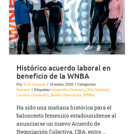
Histórico acuerdo laboral en
beneficio de la WNBA
Por
Viva Basquet
|
14 enero, 2020
|
Categorías:
Femenil
|
Etiquetas:
basquetbol femenil
,
CBA
,
Femenil
,
Layshia Clarendon
,
Nneka Ogwumike
,
WNBA
Ha sido una mañana histórica para el
baloncesto femenino estadounidense al
anunciarse un nuevo Acuerdo de
Negociación Colectiva, CBA, entre ...