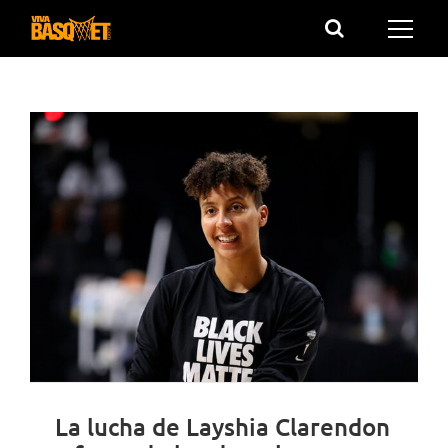
Saltar
al
contenido
La lucha de Layshia Clarendon