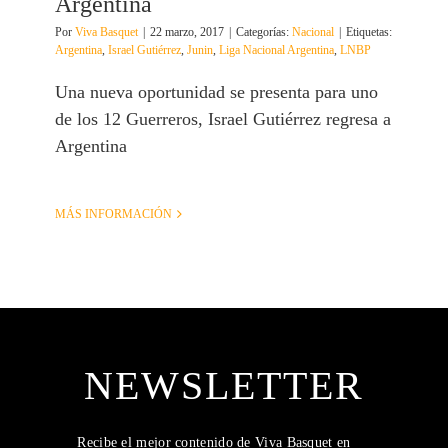
Argentina
Por
Viva Basquet
|
22 marzo, 2017
|
Categorías:
Nacional
|
Etiquetas:
Argentina
,
Israel Gutiérrez
,
Junin
,
Liga Nacional Argentina
,
LNBP
Una nueva oportunidad se presenta para uno
de los 12 Guerreros, Israel Gutiérrez regresa a
Argentina
MÁS INFORMACIÓN
NEWSLETTER
Recibe el mejor contenido de Viva Basquet en