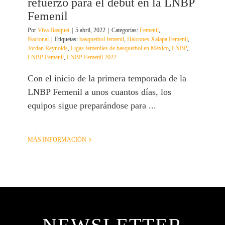
refuerzo para el debut en la LNBP
Femenil
Por
Viva Basquet
|
5 abril, 2022
|
Categorías:
Femenil
,
Nacional
|
Etiquetas:
basquetbol femenil
,
Halcones Xalapa Femenil
,
Jordan Reynolds
,
Ligas femeniles de basquetbol en México
,
LNBP
,
LNBP Femenil
,
LNBP Femenil 2022
Con el inicio de la primera temporada de la
LNBP Femenil a unos cuantos días, los
equipos sigue preparándose para ...
MÁS INFORMACIÓN