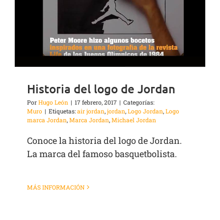
Historia del logo de Jordan
Por
Hugo León
|
17 febrero, 2017
|
Categorías:
Muro
|
Etiquetas:
air jordan
,
jordan
,
Logo Jordan
,
Logo
marca Jordan
,
Marca Jordan
,
Michael Jordan
Conoce la historia del logo de Jordan.
La marca del famoso basquetbolista.
MÁS INFORMACIÓN