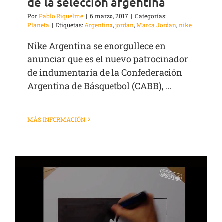
de la selección argentina
Por
Pablo Riquelme
|
6 marzo, 2017
|
Categorías:
Planeta
|
Etiquetas:
Argentina
,
jordan
,
Marca Jordan
,
nike
Nike Argentina se enorgullece en
anunciar que es el nuevo patrocinador
de indumentaria de la Confederación
Argentina de Básquetbol (CABB), ...
MÁS INFORMACIÓN