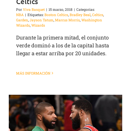
Celtics
Por
Viva Basquet
|
15 marzo, 2018
|
Categorías:
NBA
|
Etiquetas:
Boston Celtics
,
Bradley Beal
,
Celtics
,
Garden
,
Jayson Tatum
,
Marcus Morris
,
Washington
Wizards
,
Wizards
Durante la primera mitad, el conjunto
verde dominó a los de la capital hasta
llegar a estar arriba por 20 unidades.
MÁS INFORMACIÓN