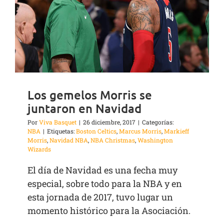
Los gemelos Morris se
juntaron en Navidad
Por
Viva Basquet
|
26 diciembre, 2017
|
Categorías:
NBA
|
Etiquetas:
Boston Celtics
,
Marcus Morris
,
Markieff
Morris
,
Navidad NBA
,
NBA Christmas
,
Washington
Wizards
El día de Navidad es una fecha muy
especial, sobre todo para la NBA y en
esta jornada de 2017, tuvo lugar un
momento histórico para la Asociación.