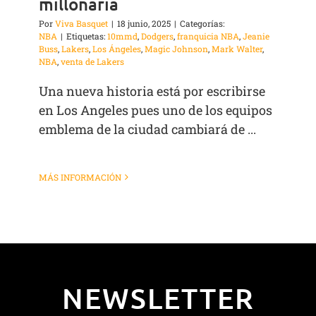
millonaria
Por
Viva Basquet
|
18 junio, 2025
|
Categorías:
NBA
|
Etiquetas:
10mmd
,
Dodgers
,
franquicia NBA
,
Jeanie
Buss
,
Lakers
,
Los Ángeles
,
Magic Johnson
,
Mark Walter
,
NBA
,
venta de Lakers
Una nueva historia está por escribirse
en Los Angeles pues uno de los equipos
emblema de la ciudad cambiará de ...
MÁS INFORMACIÓN
NEWSLETTER