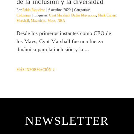
de la inclusión y la diversidad
Por
Pablo Riquelme
|
6 octubre, 2020
|
Categorías:
Columnas
|
Etiquetas:
Cynt Marshall
,
Dallas Mavericks
,
Mark Cuban
,
Marshall
,
Mavericks
,
Mavs
,
NBA
Desde los primeros instantes como CEO de
los Mavs, Cynt Marshall fue una fuerza
dinámica para la inclusión y la ...
MÁS INFORMACIÓN
NEWSLETTER