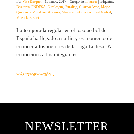
Por
Viva Basquet
|
15 mayo, 2017
|
Categorías:
Planeta
|
Etiquetas:
Baskonia
,
ENDESA
,
Euroleague
,
Euroliga
,
Gustavo Ayón
,
Mejor
Quintento
,
MoraBanc Andorra
,
Movistar Estudiantes
,
Real Madrid
,
Valencia Basket
La temporada regular en el basquetbol de
España ha llegado a su fin y es momento de
conocer a los mejores de la Liga Endesa. Ya
conocemos a los integrantes...
MÁS INFORMACIÓN
NEWSLETTER