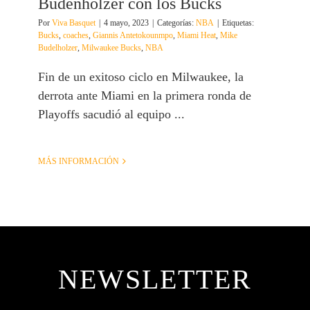
Budenholzer con los Bucks
Por
Viva Basquet
|
4 mayo, 2023
|
Categorías:
NBA
|
Etiquetas:
Bucks
,
coaches
,
Giannis Antetokounmpo
,
Miami Heat
,
Mike
Budelholzer
,
Milwaukee Bucks
,
NBA
Fin de un exitoso ciclo en Milwaukee, la
derrota ante Miami en la primera ronda de
Playoffs sacudió al equipo ...
MÁS INFORMACIÓN
NEWSLETTER