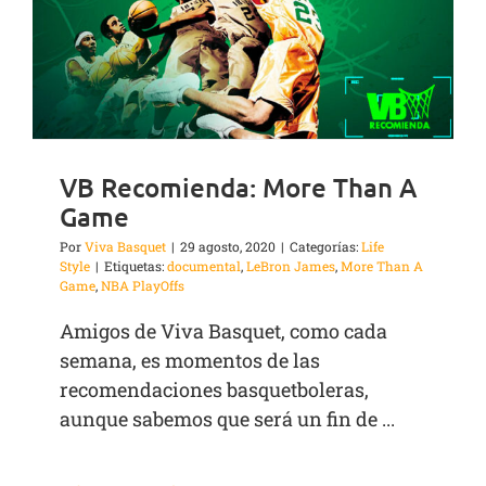
VB Recomienda: More Than A
Game
Por
Viva Basquet
|
29 agosto, 2020
|
Categorías:
Life
Style
|
Etiquetas:
documental
,
LeBron James
,
More Than A
Game
,
NBA PlayOffs
Amigos de Viva Basquet, como cada
semana, es momentos de las
recomendaciones basquetboleras,
aunque sabemos que será un fin de ...