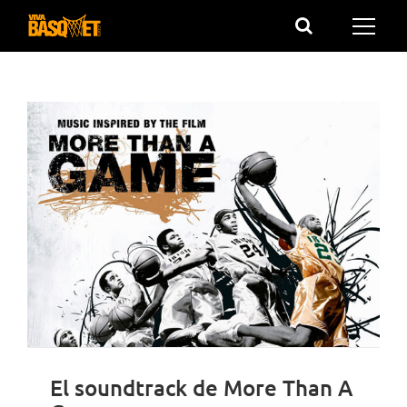
Saltar
al
contenido
El soundtrack de More Than A