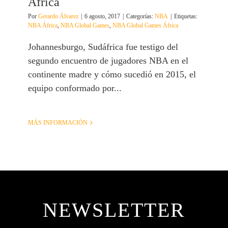
África
Por
Gerardo Álvarez
|
6 agosto, 2017
|
Categorías:
NBA
|
Etiquetas:
NBA África
,
NBA Global Games
,
NBA Global Games África
Johannesburgo, Sudáfrica fue testigo del
segundo encuentro de jugadores NBA en el
continente madre y cómo sucedió en 2015, el
equipo conformado por...
MÁS INFORMACIÓN
NEWSLETTER